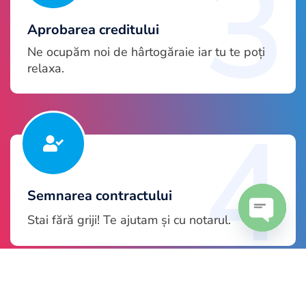
3
Aprobarea creditului
Ne ocupăm noi de hârtogăraie iar tu te poți
relaxa.
4
Semnarea contractului
Stai fără griji! Te ajutam și cu notarul.
Open
chaty
Vorbește cu un broker